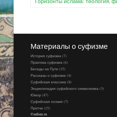
Горизонты ислама: теология, 
Материалы о суфизме
История суфизма (7)
Практика суфизма (6)
Беседы на Пути (15)
Рассказы о суфизме (4)
Суфийская классика (8)
Энциклопедия суфийского символизма (3)
Юмор (47)
Суфийская поэзия (7)
Притчи (15)
©sufism.ru