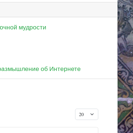
очной мудрости
размышление об Интернете
Кол-во строк: