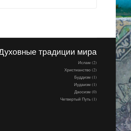
Духовные традиции мира
Ислам (2)
Христианство (2)
Буддизм (1)
Иудаизм (1)
Даосизм (0)
Четвертый Путь (1)