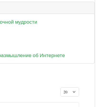
очной мудрости
размышление об Интернете
Кол-во строк: