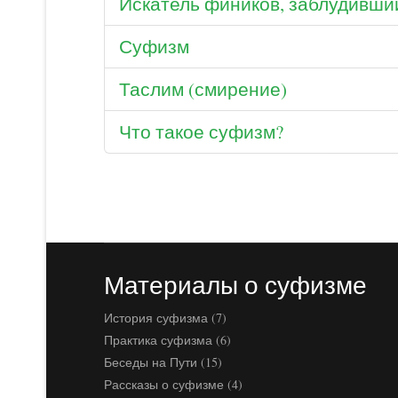
Искатель фиников, заблудивши
Суфизм
Таслим (смирение)
Что такое суфизм?
Материалы о суфизме
История суфизма (7)
Практика суфизма (6)
Беседы на Пути (15)
Рассказы о суфизме (4)